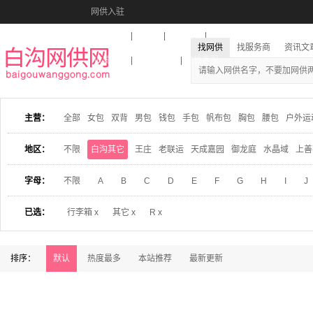
网供入驻
美图秀秀
音乐盒
活动报名
找网供
找服务商
资讯文
收藏本站
下载到桌面
在线客服
主营：
全部
女包
双背
男包
钱包
手包
帆布包
胸包
腰包
户外运
地区：
不限
白沟其它
王庄
老联运
天成嘉园
御龙庭
水晶域
上善
字母：
不限
A
B
C
D
E
F
G
H
I
J
已选：
行李箱 x
其它 x
R x
排序：
默认
热度最多
本站推荐
最新更新