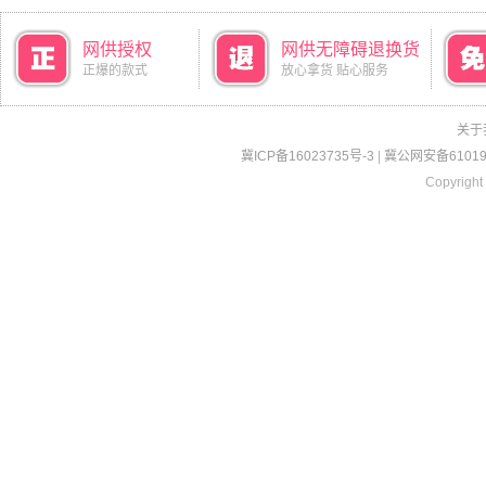
网供授权
网供无障碍退换货
正爆的款式
放心拿货 贴心服务
关于
冀ICP备16023735号-3
|
冀公网安备610190
Copyright