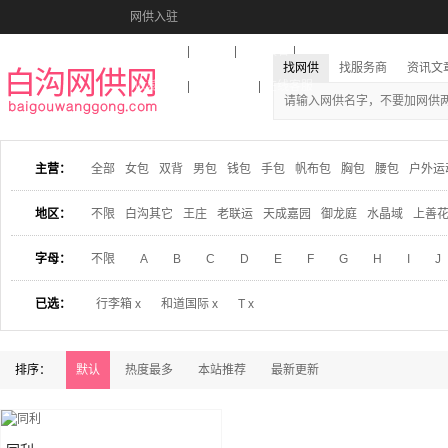
网供入驻
美图秀秀
音乐盒
活动报名
找网供
找服务商
资讯文
收藏本站
下载到桌面
在线客服
主营：
全部
女包
双背
男包
钱包
手包
帆布包
胸包
腰包
户外运
地区：
不限
白沟其它
王庄
老联运
天成嘉园
御龙庭
水晶域
上善
字母：
不限
A
B
C
D
E
F
G
H
I
J
已选：
行李箱 x
和道国际 x
T x
排序：
默认
热度最多
本站推荐
最新更新