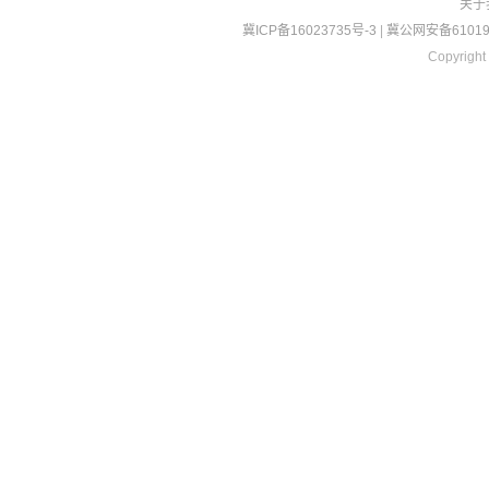
关于
冀ICP备16023735号-3
|
冀公网安备610190
Copyright