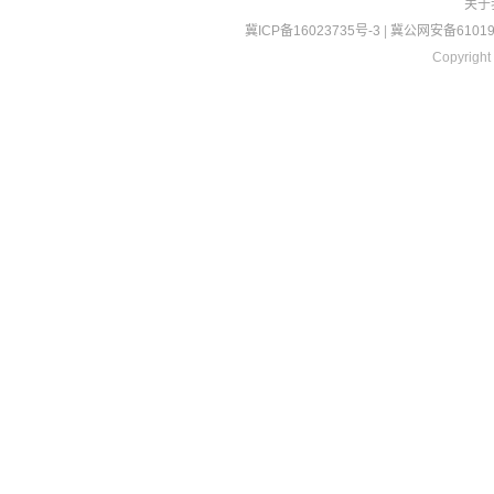
关于
冀ICP备16023735号-3
|
冀公网安备610190
Copyright