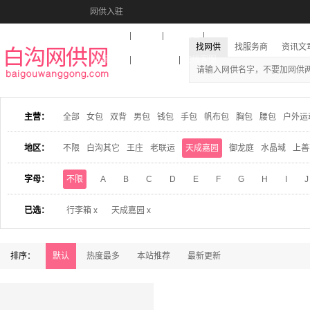
网供入驻
美图秀秀
音乐盒
活动报名
找网供
找服务商
资讯文
收藏本站
下载到桌面
在线客服
主营：
全部
女包
双背
男包
钱包
手包
帆布包
胸包
腰包
户外运
地区：
不限
白沟其它
王庄
老联运
天成嘉园
御龙庭
水晶域
上善
字母：
不限
A
B
C
D
E
F
G
H
I
J
已选：
行李箱 x
天成嘉园 x
排序：
默认
热度最多
本站推荐
最新更新