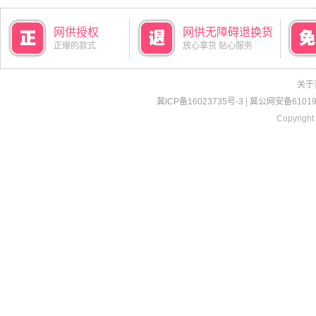
网供授权
网供无障碍退换货
正爆的款式
放心拿货 贴心服务
关于
冀ICP备16023735号-3
|
冀公网安备610190
Copyright