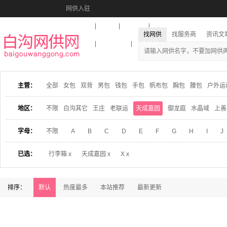
网供入驻
美图秀秀
音乐盒
活动报名
找网供
找服务商
资讯文
收藏本站
下载到桌面
在线客服
主营：
全部
女包
双背
男包
钱包
手包
帆布包
胸包
腰包
户外运
地区：
不限
白沟其它
王庄
老联运
天成嘉园
御龙庭
水晶域
上善
字母：
不限
A
B
C
D
E
F
G
H
I
J
已选：
行李箱 x
天成嘉园 x
X x
排序：
默认
热度最多
本站推荐
最新更新