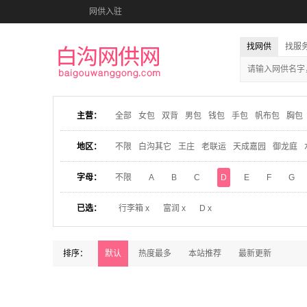
网供入驻
找网供
找服
主营：
全部
女包
双背
男包
钱包
手包
帆布包
胸包
地区：
不限
白沟其它
王庄
老联运
天成嘉园
御龙庭
字母：
不限
A
B
C
D
E
F
G
已选：
行李箱 x
富润 x
D x
排序：
默认
热度最多
本站推荐
最新更新