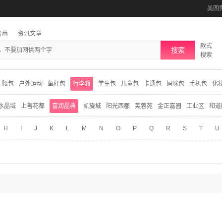
美图
务商
资讯文章
款式
搜索
搜索
腰包
户外运动
鱼杆包
行李箱
学生包
儿童包
卡通包
妈咪包
手机包
化
水晶域
上善花都
富润晶典
凯旋城
阳光西郡
芙蓉苑
金正嘉园
工业区
和道
H
I
J
K
L
M
N
O
P
Q
R
S
T
U