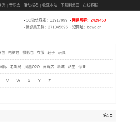
秀秀
音乐盒
活动报名
收藏本站
下载到桌面
在线客服
QQ微信客服：11917999
网供网群：2429453
摄影美工群：271345695
短网址：bgwg.cn
妆包
电脑包
摄影包
衣服
鞋子
玩具
国际
老邮局
凤凰O2O
高碑店
新城
泗庄
停业
V
W
X
Y
Z
第1页