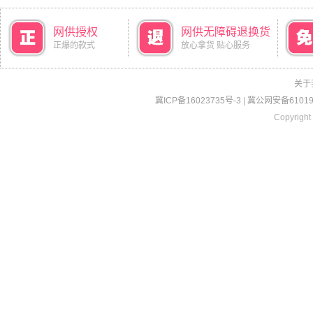
网供授权
网供无障碍退换货
正爆的款式
放心拿货 贴心服务
关于
冀ICP备16023735号-3
|
冀公网安备610190
Copyright