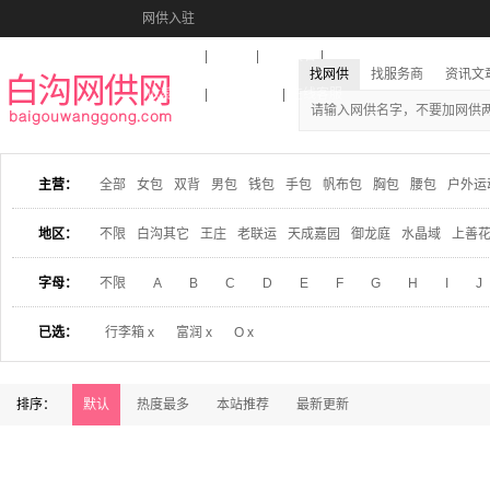
网供入驻
美图秀秀
音乐盒
活动报名
找网供
找服务商
资讯文
收藏本站
下载到桌面
在线客服
主营：
全部
女包
双背
男包
钱包
手包
帆布包
胸包
腰包
户外运
地区：
不限
白沟其它
王庄
老联运
天成嘉园
御龙庭
水晶域
上善
字母：
不限
A
B
C
D
E
F
G
H
I
J
已选：
行李箱 x
富润 x
O x
排序：
默认
热度最多
本站推荐
最新更新