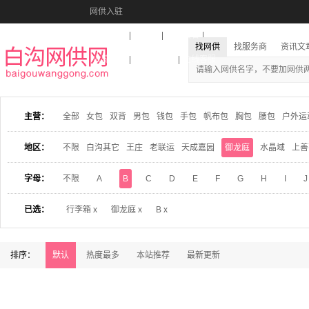
网供入驻
美图秀秀
音乐盒
活动报名
找网供
找服务商
资讯文
收藏本站
下载到桌面
在线客服
主营：
全部
女包
双背
男包
钱包
手包
帆布包
胸包
腰包
户外运
地区：
不限
白沟其它
王庄
老联运
天成嘉园
御龙庭
水晶域
上善
字母：
不限
A
B
C
D
E
F
G
H
I
J
已选：
行李箱 x
御龙庭 x
B x
排序：
默认
热度最多
本站推荐
最新更新