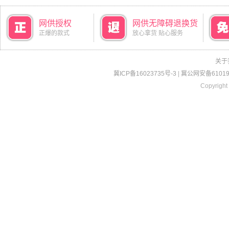
网供授权
网供无障碍退换货
正爆的款式
放心拿货 贴心服务
关于
冀ICP备16023735号-3
|
冀公网安备610190
Copyright