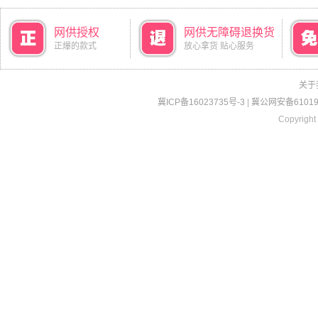
网供授权
网供无障碍退换货
正爆的款式
放心拿货 贴心服务
关于
冀ICP备16023735号-3
|
冀公网安备610190
Copyright