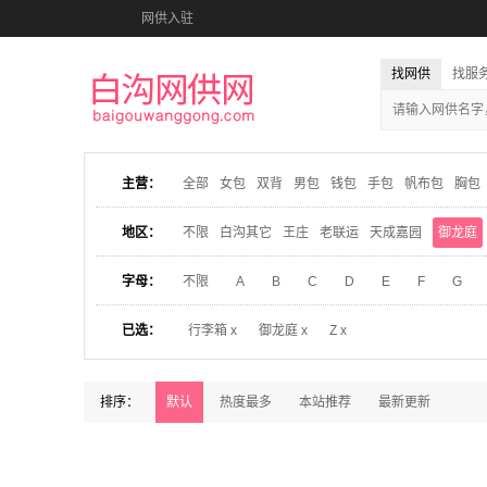
网供入驻
找网供
找服
主营：
全部
女包
双背
男包
钱包
手包
帆布包
胸包
地区：
不限
白沟其它
王庄
老联运
天成嘉园
御龙庭
字母：
不限
A
B
C
D
E
F
G
已选：
行李箱 x
御龙庭 x
Z x
排序：
默认
热度最多
本站推荐
最新更新