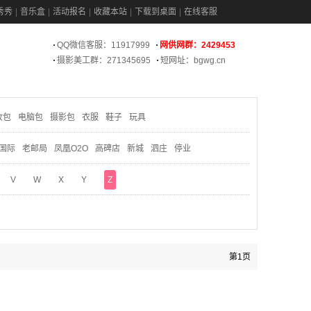
秀秀
音乐盒
活动报名
收藏本站
下载到桌面
在线客服
QQ微信客服：11917999
网供网群：2429453
摄影美工群：271345695
短网址：bgwg.cn
妆包
电脑包
摄影包
衣服
鞋子
玩具
国际
老邮局
凤凰O2O
高碑店
新城
泗庄
停业
V
W
X
Y
Z
第1页