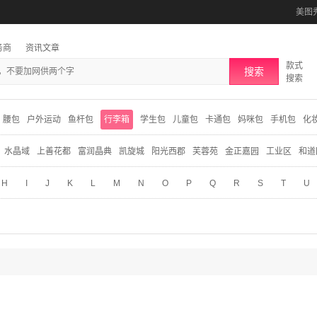
美图
务商
资讯文章
款式
搜索
搜索
腰包
户外运动
鱼杆包
行李箱
学生包
儿童包
卡通包
妈咪包
手机包
化
水晶域
上善花都
富润晶典
凯旋城
阳光西郡
芙蓉苑
金正嘉园
工业区
和道
H
I
J
K
L
M
N
O
P
Q
R
S
T
U