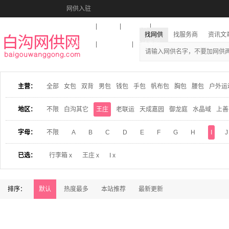
网供入驻
美图秀秀
音乐盒
活动报名
找网供
找服务商
资讯文
收藏本站
下载到桌面
在线客服
主营：
全部
女包
双背
男包
钱包
手包
帆布包
胸包
腰包
户外运
地区：
不限
白沟其它
王庄
老联运
天成嘉园
御龙庭
水晶域
上善
字母：
不限
A
B
C
D
E
F
G
H
I
J
已选：
行李箱 x
王庄 x
I x
排序：
默认
热度最多
本站推荐
最新更新