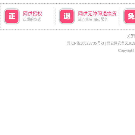
网供授权
网供无障碍退换货
正爆的款式
放心拿货 贴心服务
关于
冀ICP备16023735号-3
|
冀公网安备610190
Copyright