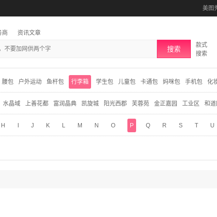
美图
务商
资讯文章
款式
搜索
搜索
腰包
户外运动
鱼杆包
行李箱
学生包
儿童包
卡通包
妈咪包
手机包
化
水晶域
上善花都
富润晶典
凯旋城
阳光西郡
芙蓉苑
金正嘉园
工业区
和道
H
I
J
K
L
M
N
O
P
Q
R
S
T
U