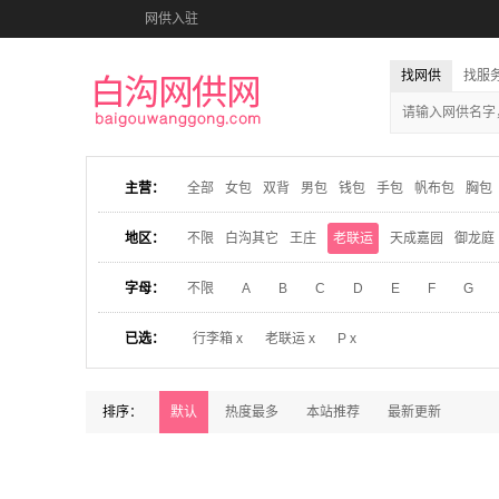
网供入驻
找网供
找服
主营：
全部
女包
双背
男包
钱包
手包
帆布包
胸包
地区：
不限
白沟其它
王庄
老联运
天成嘉园
御龙庭
字母：
不限
A
B
C
D
E
F
G
已选：
行李箱 x
老联运 x
P x
排序：
默认
热度最多
本站推荐
最新更新