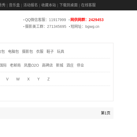
秀秀
音乐盒
活动报名
收藏本站
下载到桌面
在线客服
QQ微信客服：11917999
网供网群：2429453
摄影美工群：271345695
短网址：bgwg.cn
妆包
电脑包
摄影包
衣服
鞋子
玩具
国际
老邮局
凤凰O2O
高碑店
新城
泗庄
停业
V
W
X
Y
Z
第1页