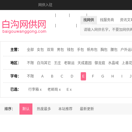
网供入驻
美图秀秀
音乐盒
活动报名
找网供
找服务商
资讯文
收藏本站
下载到桌面
在线客服
主营：
全部
女包
双背
男包
钱包
手包
帆布包
胸包
腰包
户外运
地区：
不限
白沟其它
王庄
老联运
天成嘉园
御龙庭
水晶域
上善
字母：
不限
A
B
C
D
E
F
G
H
I
J
已选：
行李箱 x
老邮局 x
E x
排序：
默认
热度最多
本站推荐
最新更新