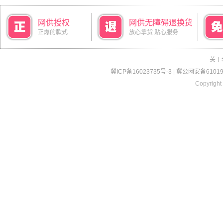
网供授权
网供无障碍退换货
正爆的款式
放心拿货 贴心服务
关于
冀ICP备16023735号-3
|
冀公网安备610190
Copyright