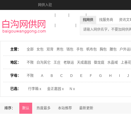
网供入驻
美图秀秀
音乐盒
活动报名
找网供
找服务商
资讯文
收藏本站
下载到桌面
在线客服
主营：
全部
女包
双背
男包
钱包
手包
帆布包
胸包
腰包
户外运
地区：
不限
白沟其它
王庄
老联运
天成嘉园
御龙庭
水晶域
上善
字母：
不限
A
B
C
D
E
F
G
H
I
J
已选：
行李箱 x
金正嘉园 x
N x
排序：
默认
热度最多
本站推荐
最新更新