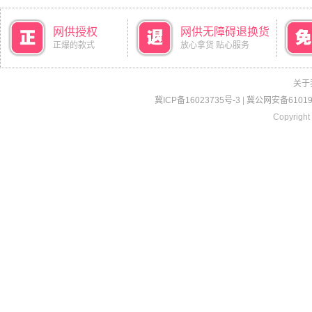
网供授权
网供无障碍退换货
正爆的款式
放心拿货 贴心服务
关于
冀ICP备16023735号-3
|
冀公网安备610190
Copyright