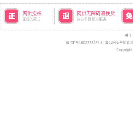
网供授权
网供无障碍退换货
正爆的款式
放心拿货 贴心服务
关于
冀ICP备16023735号-3
|
冀公网安备610190
Copyright