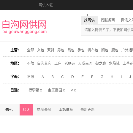
网供入驻
美图秀秀
音乐盒
活动报名
找网供
找服务商
资讯文
收藏本站
下载到桌面
在线客服
主营：
全部
女包
双背
男包
钱包
手包
帆布包
胸包
腰包
户外运
地区：
不限
白沟其它
王庄
老联运
天成嘉园
御龙庭
水晶域
上善
字母：
不限
A
B
C
D
E
F
G
H
I
J
已选：
行李箱 x
金正嘉园 x
P x
排序：
默认
热度最多
本站推荐
最新更新