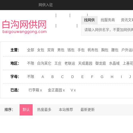
网供入驻
美图秀秀
音乐盒
活动报名
找网供
找服务商
资讯文
收藏本站
下载到桌面
在线客服
主营：
全部
女包
双背
男包
钱包
手包
帆布包
胸包
腰包
户外运
地区：
不限
白沟其它
王庄
老联运
天成嘉园
御龙庭
水晶域
上善
字母：
不限
A
B
C
D
E
F
G
H
I
J
已选：
行李箱 x
金正嘉园 x
V x
排序：
默认
热度最多
本站推荐
最新更新