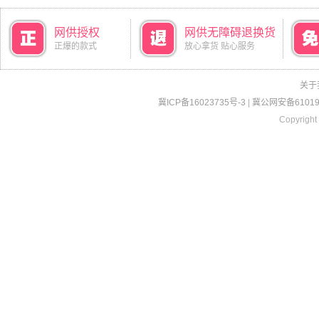
网供授权
网供无障碍退换货
正爆的款式
放心拿货 贴心服务
关于
冀ICP备16023735号-3
|
冀公网安备610190
Copyright