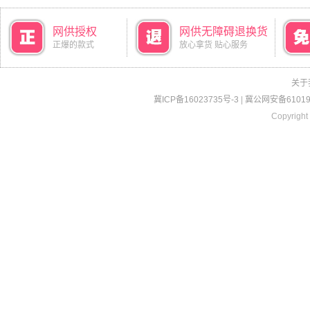
网供授权
网供无障碍退换货
正爆的款式
放心拿货 贴心服务
关于
冀ICP备16023735号-3
|
冀公网安备610190
Copyright