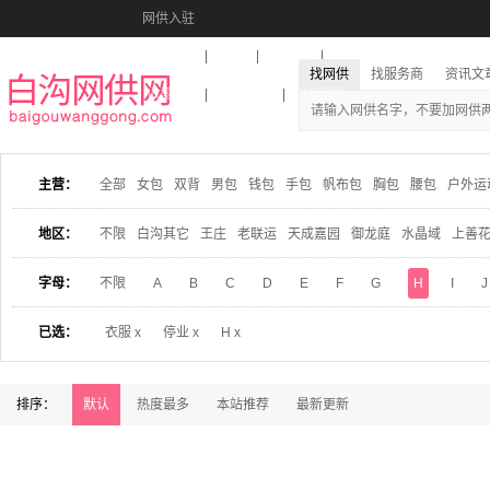
网供入驻
美图秀秀
音乐盒
活动报名
找网供
找服务商
资讯文
收藏本站
下载到桌面
在线客服
主营：
全部
女包
双背
男包
钱包
手包
帆布包
胸包
腰包
户外运
地区：
不限
白沟其它
王庄
老联运
天成嘉园
御龙庭
水晶域
上善
字母：
不限
A
B
C
D
E
F
G
H
I
J
已选：
衣服 x
停业 x
H x
排序：
默认
热度最多
本站推荐
最新更新