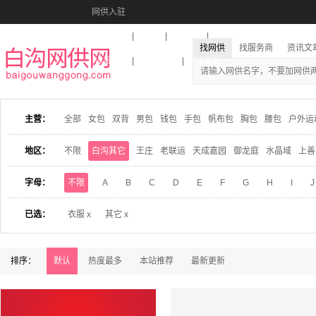
网供入驻
美图秀秀
音乐盒
活动报名
找网供
找服务商
资讯文
收藏本站
下载到桌面
在线客服
主营：
全部
女包
双背
男包
钱包
手包
帆布包
胸包
腰包
户外运
地区：
不限
白沟其它
王庄
老联运
天成嘉园
御龙庭
水晶域
上善
字母：
不限
A
B
C
D
E
F
G
H
I
J
已选：
衣服 x
其它 x
排序：
默认
热度最多
本站推荐
最新更新