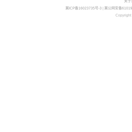
关于
冀ICP备16023735号-3
|
冀公网安备610190
Copyright