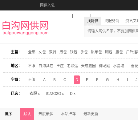
网供入驻
美图秀秀
音乐盒
活动报名
找网供
找服务商
资讯文
收藏本站
下载到桌面
在线客服
主营：
全部
女包
双背
男包
钱包
手包
帆布包
胸包
腰包
户外运
地区：
不限
白沟其它
王庄
老联运
天成嘉园
御龙庭
水晶域
上善
字母：
不限
A
B
C
D
E
F
G
H
I
J
已选：
衣服 x
凤凰O2O x
D x
排序：
默认
热度最多
本站推荐
最新更新