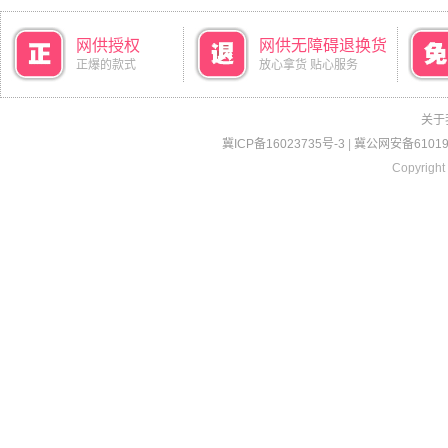
网供授权
网供无障碍退换货
正爆的款式
放心拿货 贴心服务
关于
冀ICP备16023735号-3
|
冀公网安备610190
Copyright