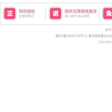
网供授权
网供无障碍退换货
正爆的款式
放心拿货 贴心服务
关于
冀ICP备16023735号-3
|
冀公网安备610190
Copyright