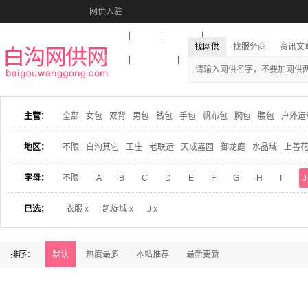
网供入驻
美图秀秀
音乐盒
活动报名
找网供
找服务商
资讯文
收藏本站
下载到桌面
在线客服
主营：
全部
女包
双背
男包
钱包
手包
帆布包
胸包
腰包
户外运
地区：
不限
白沟其它
王庄
老联运
天成嘉园
御龙庭
水晶域
上善
字母：
不限
A
B
C
D
E
F
G
H
I
J
已选：
衣服 x
凯旋城 x
J x
排序：
默认
热度最多
本站推荐
最新更新