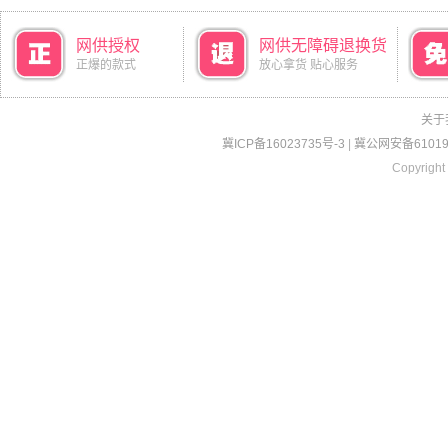
网供授权
网供无障碍退换货
正爆的款式
放心拿货 贴心服务
关于
冀ICP备16023735号-3
|
冀公网安备610190
Copyright