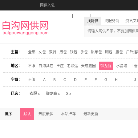
网供入驻
美图秀秀
音乐盒
活动报名
找网供
找服务商
资讯文
收藏本站
下载到桌面
在线客服
主营：
全部
女包
双背
男包
钱包
手包
帆布包
胸包
腰包
户外运
地区：
不限
白沟其它
王庄
老联运
天成嘉园
御龙庭
水晶域
上善
字母：
不限
A
B
C
D
E
F
G
H
I
J
已选：
衣服 x
御龙庭 x
S x
排序：
默认
热度最多
本站推荐
最新更新