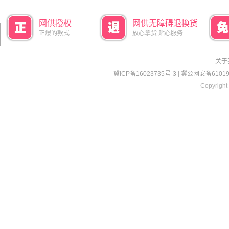
网供授权
网供无障碍退换货
正爆的款式
放心拿货 贴心服务
关于
冀ICP备16023735号-3
|
冀公网安备610190
Copyright