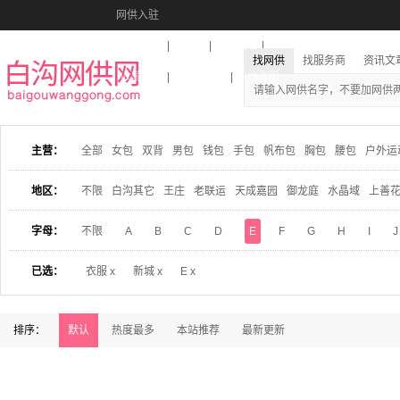
网供入驻
美图秀秀
音乐盒
活动报名
找网供
找服务商
资讯文
收藏本站
下载到桌面
在线客服
主营：
全部
女包
双背
男包
钱包
手包
帆布包
胸包
腰包
户外运
地区：
不限
白沟其它
王庄
老联运
天成嘉园
御龙庭
水晶域
上善
字母：
不限
A
B
C
D
E
F
G
H
I
J
已选：
衣服 x
新城 x
E x
排序：
默认
热度最多
本站推荐
最新更新