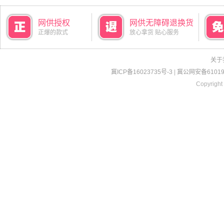
网供授权
网供无障碍退换货
正爆的款式
放心拿货 贴心服务
关于
冀ICP备16023735号-3
|
冀公网安备610190
Copyright