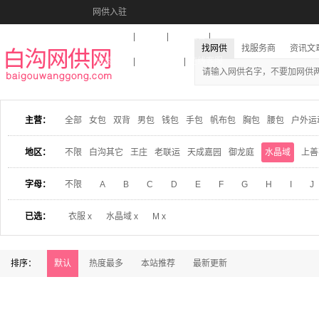
网供入驻
美图秀秀
音乐盒
活动报名
找网供
找服务商
资讯文
收藏本站
下载到桌面
在线客服
主营：
全部
女包
双背
男包
钱包
手包
帆布包
胸包
腰包
户外运
地区：
不限
白沟其它
王庄
老联运
天成嘉园
御龙庭
水晶域
上善
字母：
不限
A
B
C
D
E
F
G
H
I
J
已选：
衣服 x
水晶域 x
M x
排序：
默认
热度最多
本站推荐
最新更新