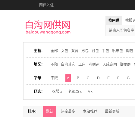
网供入驻
找网供
找服
主营：
全部
女包
双背
男包
钱包
手包
帆布包
胸包
地区：
不限
白沟其它
王庄
老联运
天成嘉园
御龙庭
字母：
不限
A
B
C
D
E
F
G
已选：
衣服 x
老邮局 x
A x
排序：
默认
热度最多
本站推荐
最新更新