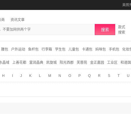
美图
务商
资讯文章
款式
搜索
搜索
腰包
户外运动
鱼杆包
行李箱
学生包
儿童包
卡通包
妈咪包
手机包
化妆
水晶域
上善花都
富润晶典
凯旋城
阳光西郡
芙蓉苑
金正嘉园
工业区
和道国
H
I
J
K
L
M
N
O
P
Q
R
S
T
U