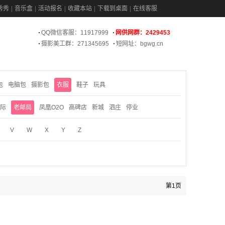
秀秀
音乐盒
活动报名
收藏本站
下载到桌面
在线客服
QQ微信客服：11917999
网供网群：2429453
摄影美工群：271345695
短网址：bgwg.cn
包
电脑包
摄影包
衣服
鞋子
玩具
际
老邮局
凤凰O2O
高碑店
新城
泗庄
停业
V
W
X
Y
Z
第1页