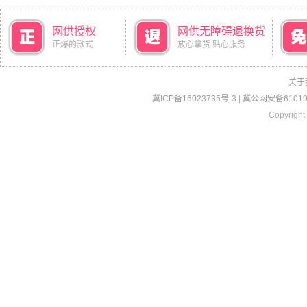
网供授权
网供无障碍退换货
正爆的款式
放心拿货 贴心服务
关于
冀ICP备16023735号-3
|
冀公网安备610190
Copyright