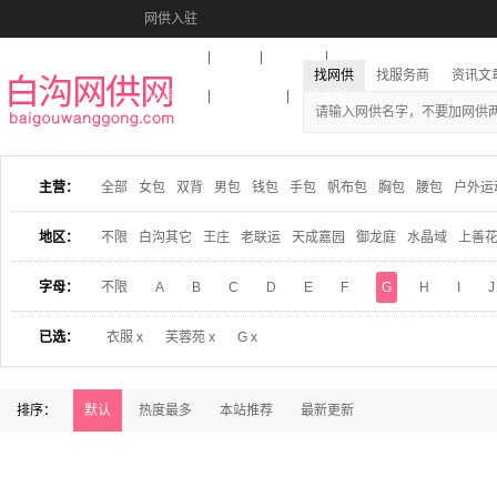
网供入驻
美图秀秀
音乐盒
活动报名
找网供
找服务商
资讯文
收藏本站
下载到桌面
在线客服
主营：
全部
女包
双背
男包
钱包
手包
帆布包
胸包
腰包
户外运
地区：
不限
白沟其它
王庄
老联运
天成嘉园
御龙庭
水晶域
上善
字母：
不限
A
B
C
D
E
F
G
H
I
J
已选：
衣服 x
芙蓉苑 x
G x
排序：
默认
热度最多
本站推荐
最新更新