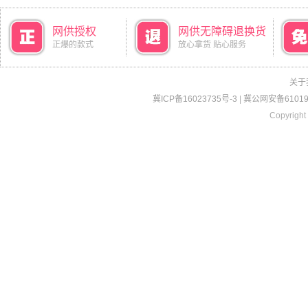
网供授权
网供无障碍退换货
正爆的款式
放心拿货 贴心服务
关于
冀ICP备16023735号-3
|
冀公网安备610190
Copyright