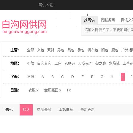
网供入驻
美图秀秀
音乐盒
活动报名
找网供
找服务商
资讯文
收藏本站
下载到桌面
在线客服
主营：
全部
女包
双背
男包
钱包
手包
帆布包
胸包
腰包
户外运
地区：
不限
白沟其它
王庄
老联运
天成嘉园
御龙庭
水晶域
上善
字母：
不限
A
B
C
D
E
F
G
H
I
J
已选：
衣服 x
金正嘉园 x
I x
排序：
默认
热度最多
本站推荐
最新更新