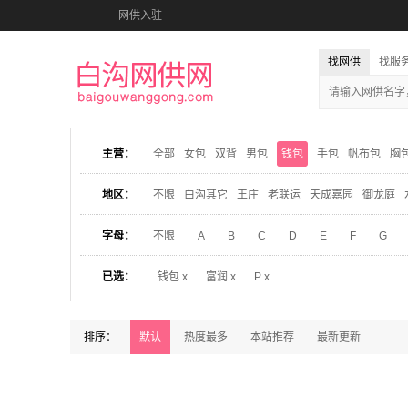
网供入驻
找网供
找服
主营：
全部
女包
双背
男包
钱包
手包
帆布包
胸
地区：
不限
白沟其它
王庄
老联运
天成嘉园
御龙庭
字母：
不限
A
B
C
D
E
F
G
已选：
钱包 x
富润 x
P x
排序：
默认
热度最多
本站推荐
最新更新