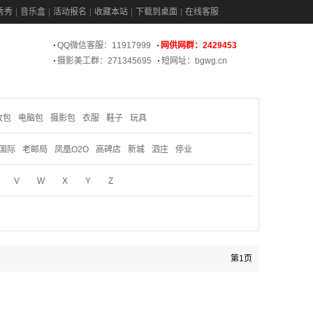
秀秀
音乐盒
活动报名
收藏本站
下载到桌面
在线客服
QQ微信客服：11917999
网供网群：2429453
摄影美工群：271345695
短网址：bgwg.cn
妆包
电脑包
摄影包
衣服
鞋子
玩具
国际
老邮局
凤凰O2O
高碑店
新城
泗庄
停业
V
W
X
Y
Z
第1页