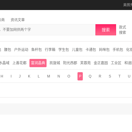
美图
务商
资讯文章
款式
搜索
搜索
包
腰包
户外运动
鱼杆包
行李箱
学生包
儿童包
卡通包
妈咪包
手机包
化
水晶域
上善花都
富润晶典
凯旋城
阳光西郡
芙蓉苑
金正嘉园
工业区
和道
H
I
J
K
L
M
N
O
P
Q
R
S
T
U