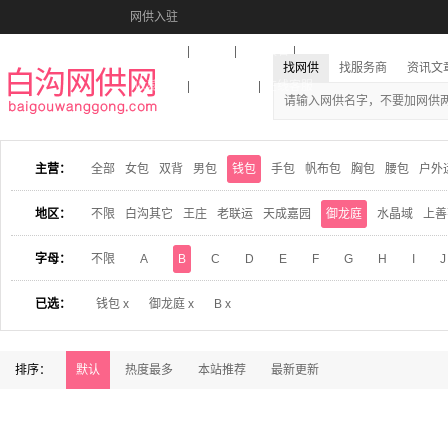
网供入驻
美图秀秀
音乐盒
活动报名
找网供
找服务商
资讯文
收藏本站
下载到桌面
在线客服
主营：
全部
女包
双背
男包
钱包
手包
帆布包
胸包
腰包
户外
地区：
不限
白沟其它
王庄
老联运
天成嘉园
御龙庭
水晶域
上善
字母：
不限
A
B
C
D
E
F
G
H
I
J
已选：
钱包 x
御龙庭 x
B x
排序：
默认
热度最多
本站推荐
最新更新