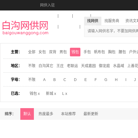
网供入驻
美图秀秀
音乐盒
活动报名
找网供
找服务商
资讯文
收藏本站
下载到桌面
在线客服
主营：
全部
女包
双背
男包
钱包
手包
帆布包
胸包
腰包
户外
地区：
不限
白沟其它
王庄
老联运
天成嘉园
御龙庭
水晶域
上善
字母：
不限
A
B
C
D
E
F
G
H
I
J
已选：
钱包 x
新城 x
L x
排序：
默认
热度最多
本站推荐
最新更新