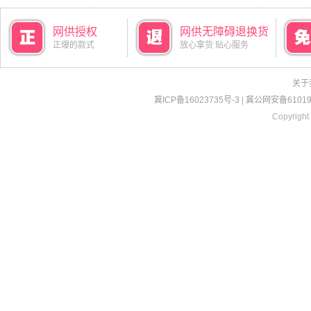
网供授权
网供无障碍退换货
正爆的款式
放心拿货 贴心服务
关于
冀ICP备16023735号-3
|
冀公网安备610190
Copyright