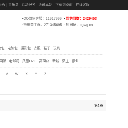
秀秀
音乐盒
活动报名
收藏本站
下载到桌面
在线客服
QQ微信客服：11917999
网供网群：2429453
摄影美工群：271345695
短网址：bgwg.cn
妆包
电脑包
摄影包
衣服
鞋子
玩具
国际
老邮局
凤凰O2O
高碑店
新城
泗庄
停业
V
W
X
Y
Z
第1页