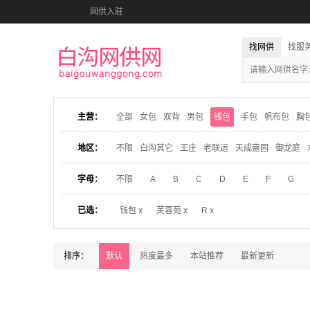
网供入驻
找网供
找服
主营：
全部
女包
双背
男包
钱包
手包
帆布包
胸
地区：
不限
白沟其它
王庄
老联运
天成嘉园
御龙庭
字母：
不限
A
B
C
D
E
F
G
已选：
钱包 x
芙蓉苑 x
R x
排序：
默认
热度最多
本站推荐
最新更新