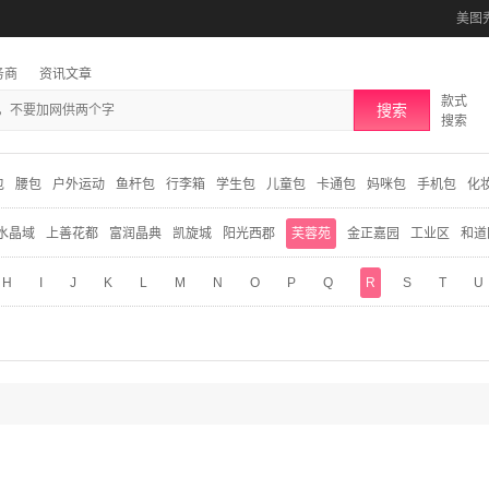
美图
务商
资讯文章
款式
搜索
搜索
包
腰包
户外运动
鱼杆包
行李箱
学生包
儿童包
卡通包
妈咪包
手机包
化
水晶域
上善花都
富润晶典
凯旋城
阳光西郡
芙蓉苑
金正嘉园
工业区
和道
H
I
J
K
L
M
N
O
P
Q
R
S
T
U