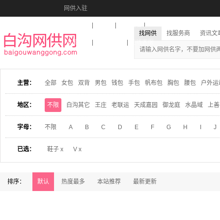
网供入驻
美图秀秀
音乐盒
活动报名
找网供
找服务商
资讯文
收藏本站
下载到桌面
在线客服
主营：
全部
女包
双背
男包
钱包
手包
帆布包
胸包
腰包
户外运
地区：
不限
白沟其它
王庄
老联运
天成嘉园
御龙庭
水晶域
上善
字母：
不限
A
B
C
D
E
F
G
H
I
J
已选：
鞋子 x
V x
排序：
默认
热度最多
本站推荐
最新更新