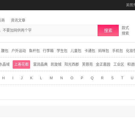
美图
务商
资讯文章
款式
搜索
搜索
腰包
户外运动
鱼杆包
行李箱
学生包
儿童包
卡通包
妈咪包
手机包
化妆
水晶域
上善花都
富润晶典
凯旋城
阳光西郡
芙蓉苑
金正嘉园
工业区
和道
H
I
J
K
L
M
N
O
P
Q
R
S
T
U