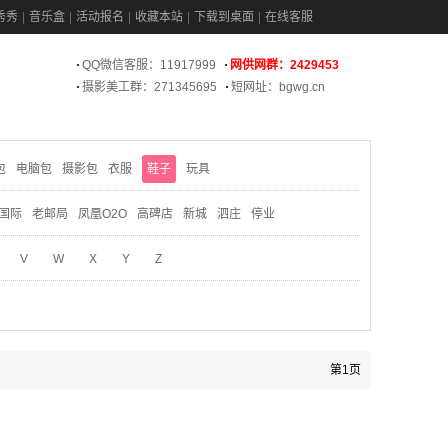
秀秀
音乐盒
活动报名
收藏本站
下载到桌面
在线客服
QQ微信客服：11917999
网供网群：2429453
摄影美工群：271345695
短网址：bgwg.cn
包
电脑包
摄影包
衣服
鞋子
玩具
国际
老邮局
凤凰O2O
高碑店
新城
泗庄
停业
V
W
X
Y
Z
第1页