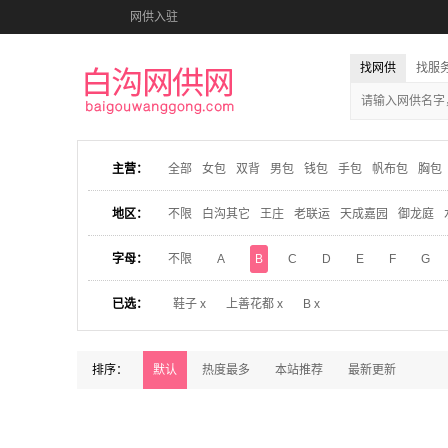
网供入驻
找网供
找服
主营：
全部
女包
双背
男包
钱包
手包
帆布包
胸包
地区：
不限
白沟其它
王庄
老联运
天成嘉园
御龙庭
字母：
不限
A
B
C
D
E
F
G
已选：
鞋子 x
上善花都 x
B x
排序：
默认
热度最多
本站推荐
最新更新