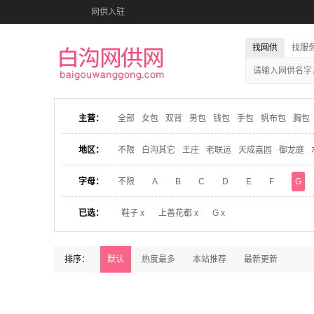
网供入驻
找网供
找服
主营：
全部
女包
双背
男包
钱包
手包
帆布包
胸包
地区：
不限
白沟其它
王庄
老联运
天成嘉园
御龙庭
字母：
不限
A
B
C
D
E
F
G
已选：
鞋子 x
上善花都 x
G x
排序：
默认
热度最多
本站推荐
最新更新