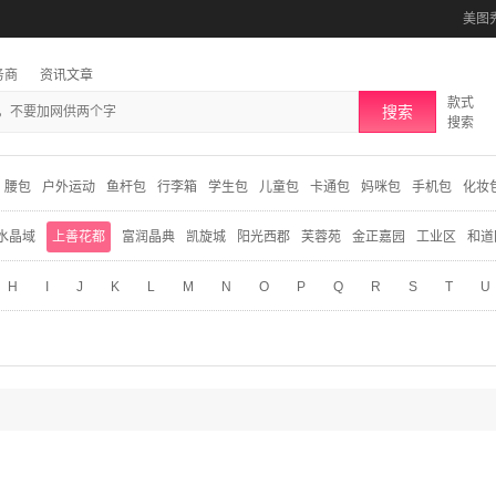
美图
务商
资讯文章
款式
搜索
搜索
腰包
户外运动
鱼杆包
行李箱
学生包
儿童包
卡通包
妈咪包
手机包
化妆
水晶域
上善花都
富润晶典
凯旋城
阳光西郡
芙蓉苑
金正嘉园
工业区
和道
H
I
J
K
L
M
N
O
P
Q
R
S
T
U