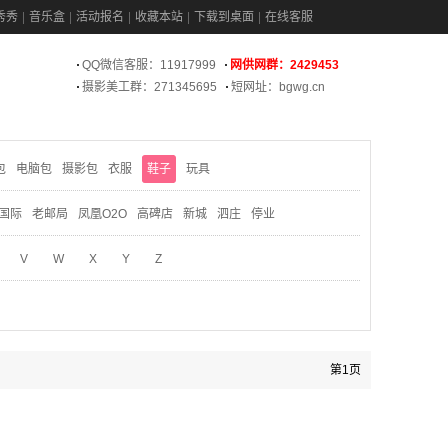
秀秀
音乐盒
活动报名
收藏本站
下载到桌面
在线客服
QQ微信客服：11917999
网供网群：2429453
摄影美工群：271345695
短网址：bgwg.cn
包
电脑包
摄影包
衣服
鞋子
玩具
国际
老邮局
凤凰O2O
高碑店
新城
泗庄
停业
V
W
X
Y
Z
第1页