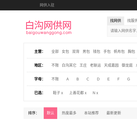
网供入驻
找网供
找服
主营：
全部
女包
双背
男包
钱包
手包
帆布包
胸包
地区：
不限
白沟其它
王庄
老联运
天成嘉园
御龙庭
字母：
不限
A
B
C
D
E
F
G
已选：
鞋子 x
上善花都 x
N x
排序：
默认
热度最多
本站推荐
最新更新