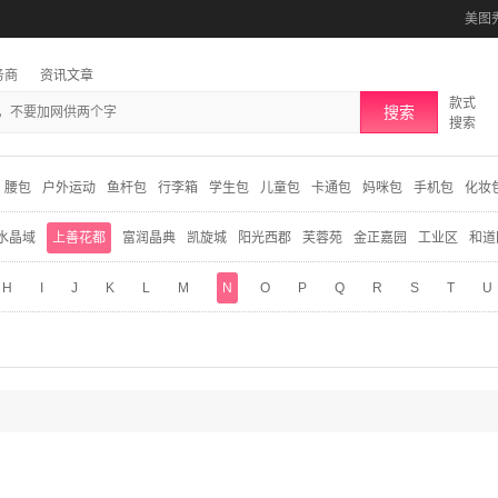
美图
务商
资讯文章
款式
搜索
搜索
腰包
户外运动
鱼杆包
行李箱
学生包
儿童包
卡通包
妈咪包
手机包
化妆
水晶域
上善花都
富润晶典
凯旋城
阳光西郡
芙蓉苑
金正嘉园
工业区
和道
H
I
J
K
L
M
N
O
P
Q
R
S
T
U