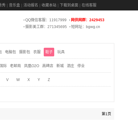
秀秀
音乐盒
活动报名
收藏本站
下载到桌面
在线客服
QQ微信客服：11917999
网供网群：2429453
摄影美工群：271345695
短网址：bgwg.cn
包
电脑包
摄影包
衣服
鞋子
玩具
国际
老邮局
凤凰O2O
高碑店
新城
泗庄
停业
V
W
X
Y
Z
第1页