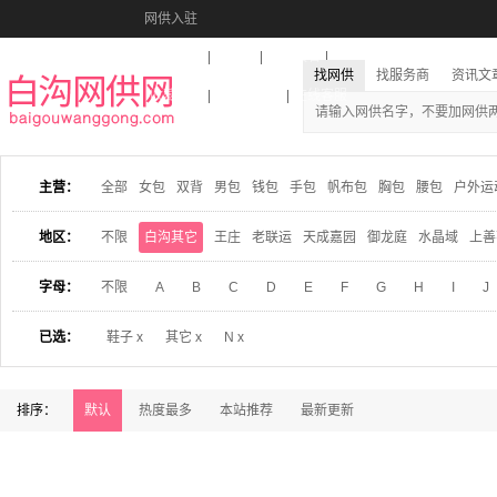
网供入驻
美图秀秀
音乐盒
活动报名
找网供
找服务商
资讯文
收藏本站
下载到桌面
在线客服
主营：
全部
女包
双背
男包
钱包
手包
帆布包
胸包
腰包
户外运
地区：
不限
白沟其它
王庄
老联运
天成嘉园
御龙庭
水晶域
上善
字母：
不限
A
B
C
D
E
F
G
H
I
J
已选：
鞋子 x
其它 x
N x
排序：
默认
热度最多
本站推荐
最新更新