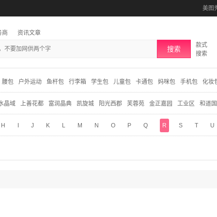
美图
务商
资讯文章
款式
搜索
搜索
腰包
户外运动
鱼杆包
行李箱
学生包
儿童包
卡通包
妈咪包
手机包
化妆
水晶域
上善花都
富润晶典
凯旋城
阳光西郡
芙蓉苑
金正嘉园
工业区
和道国
H
I
J
K
L
M
N
O
P
Q
R
S
T
U