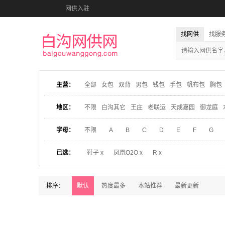
网供入驻
找网供
找服
主营：
全部
女包
双背
男包
钱包
手包
帆布包
胸包
地区：
不限
白沟其它
王庄
老联运
天成嘉园
御龙庭
字母：
不限
A
B
C
D
E
F
G
已选：
鞋子 x
凤凰O2O x
R x
排序：
默认
热度最多
本站推荐
最新更新