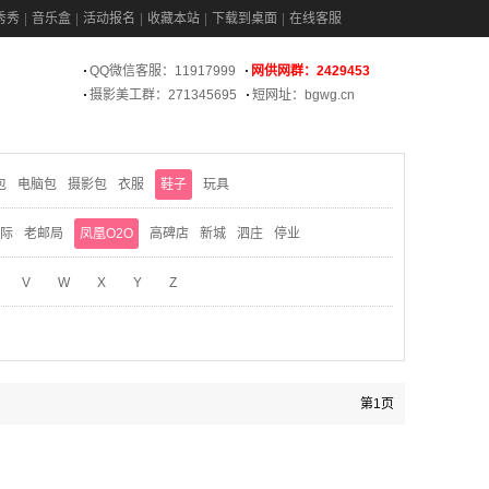
秀秀
音乐盒
活动报名
收藏本站
下载到桌面
在线客服
QQ微信客服：11917999
网供网群：2429453
摄影美工群：271345695
短网址：bgwg.cn
包
电脑包
摄影包
衣服
鞋子
玩具
际
老邮局
凤凰O2O
高碑店
新城
泗庄
停业
V
W
X
Y
Z
第1页