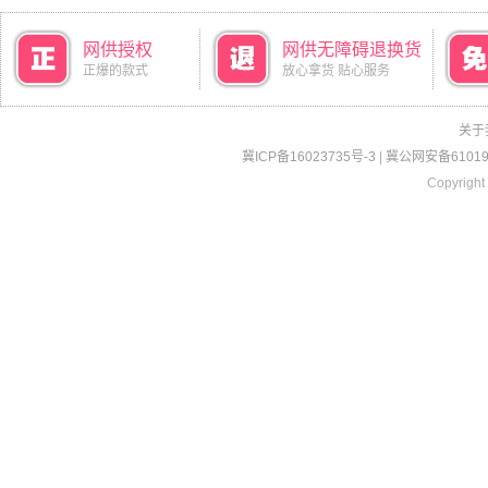
网供授权
网供无障碍退换货
正爆的款式
放心拿货 贴心服务
关于
冀ICP备16023735号-3
|
冀公网安备610190
Copyright