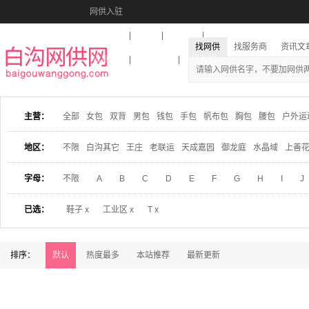
网供入驻
美图秀秀
音乐盒
活动报名
找网供
找服务商
资讯文
收藏本站
下载到桌面
在线客服
主营：
全部
女包
双背
男包
钱包
手包
帆布包
胸包
腰包
户外运
地区：
不限
白沟其它
王庄
老联运
天成嘉园
御龙庭
水晶域
上善
字母：
不限
A
B
C
D
E
F
G
H
I
J
已选：
鞋子 x
工业区 x
T x
排序：
默认
热度最多
本站推荐
最新更新