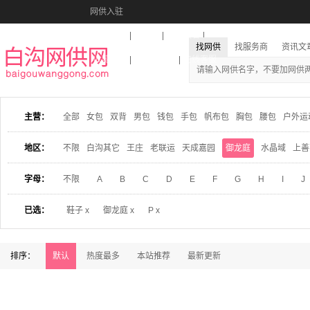
网供入驻
美图秀秀
音乐盒
活动报名
找网供
找服务商
资讯文
收藏本站
下载到桌面
在线客服
主营：
全部
女包
双背
男包
钱包
手包
帆布包
胸包
腰包
户外运
地区：
不限
白沟其它
王庄
老联运
天成嘉园
御龙庭
水晶域
上善
字母：
不限
A
B
C
D
E
F
G
H
I
J
已选：
鞋子 x
御龙庭 x
P x
排序：
默认
热度最多
本站推荐
最新更新