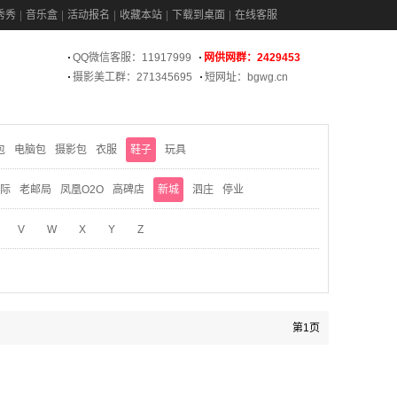
秀秀
音乐盒
活动报名
收藏本站
下载到桌面
在线客服
QQ微信客服：11917999
网供网群：2429453
摄影美工群：271345695
短网址：bgwg.cn
包
电脑包
摄影包
衣服
鞋子
玩具
际
老邮局
凤凰O2O
高碑店
新城
泗庄
停业
V
W
X
Y
Z
第1页