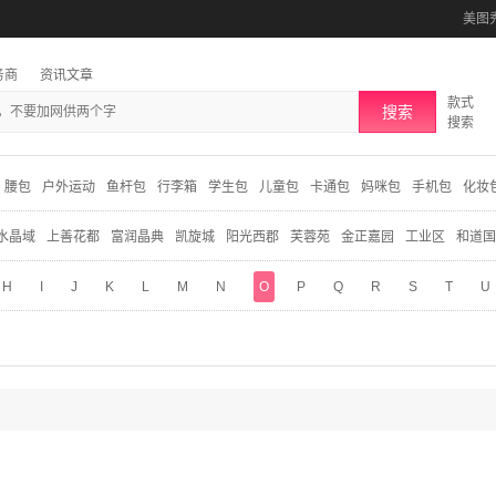
美图
务商
资讯文章
款式
搜索
搜索
腰包
户外运动
鱼杆包
行李箱
学生包
儿童包
卡通包
妈咪包
手机包
化妆
水晶域
上善花都
富润晶典
凯旋城
阳光西郡
芙蓉苑
金正嘉园
工业区
和道国
H
I
J
K
L
M
N
O
P
Q
R
S
T
U