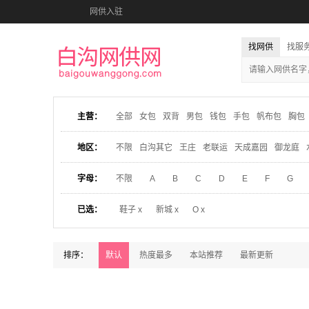
网供入驻
找网供
找服
主营：
全部
女包
双背
男包
钱包
手包
帆布包
胸包
地区：
不限
白沟其它
王庄
老联运
天成嘉园
御龙庭
字母：
不限
A
B
C
D
E
F
G
已选：
鞋子 x
新城 x
O x
排序：
默认
热度最多
本站推荐
最新更新