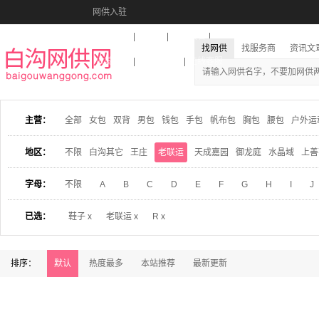
网供入驻
美图秀秀
音乐盒
活动报名
找网供
找服务商
资讯文
收藏本站
下载到桌面
在线客服
主营：
全部
女包
双背
男包
钱包
手包
帆布包
胸包
腰包
户外运
地区：
不限
白沟其它
王庄
老联运
天成嘉园
御龙庭
水晶域
上善
字母：
不限
A
B
C
D
E
F
G
H
I
J
已选：
鞋子 x
老联运 x
R x
排序：
默认
热度最多
本站推荐
最新更新