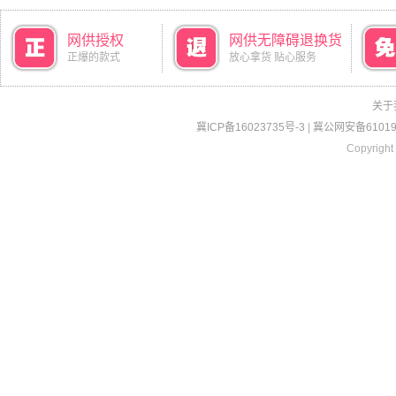
网供授权
网供无障碍退换货
正爆的款式
放心拿货 贴心服务
关于
冀ICP备16023735号-3
|
冀公网安备610190
Copyright