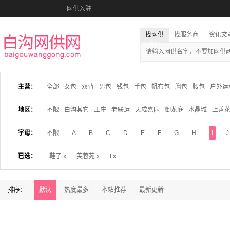
网供入驻
美图秀秀
音乐盒
活动报名
找网供
找服务商
资讯文
收藏本站
下载到桌面
在线客服
主营：
全部
女包
双背
男包
钱包
手包
帆布包
胸包
腰包
户外运
地区：
不限
白沟其它
王庄
老联运
天成嘉园
御龙庭
水晶域
上善
字母：
不限
A
B
C
D
E
F
G
H
I
J
已选：
鞋子 x
芙蓉苑 x
I x
排序：
默认
热度最多
本站推荐
最新更新