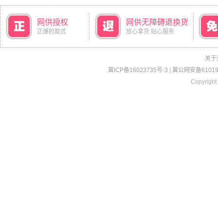
网供授权
网供无障碍退换货
正爆的款式
放心拿货 贴心服务
关于
冀ICP备16023735号-3
|
冀公网安备610190
Copyright