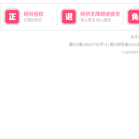
网供授权
网供无障碍退换货
正爆的款式
放心拿货 贴心服务
关于
冀ICP备16023735号-3
|
冀公网安备610190
Copyright