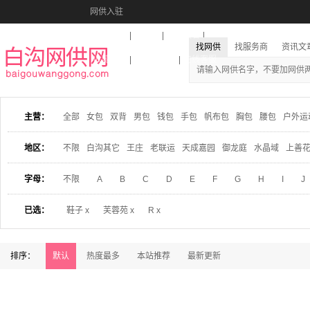
网供入驻
美图秀秀
音乐盒
活动报名
找网供
找服务商
资讯文
收藏本站
下载到桌面
在线客服
主营：
全部
女包
双背
男包
钱包
手包
帆布包
胸包
腰包
户外运
地区：
不限
白沟其它
王庄
老联运
天成嘉园
御龙庭
水晶域
上善
字母：
不限
A
B
C
D
E
F
G
H
I
J
已选：
鞋子 x
芙蓉苑 x
R x
排序：
默认
热度最多
本站推荐
最新更新