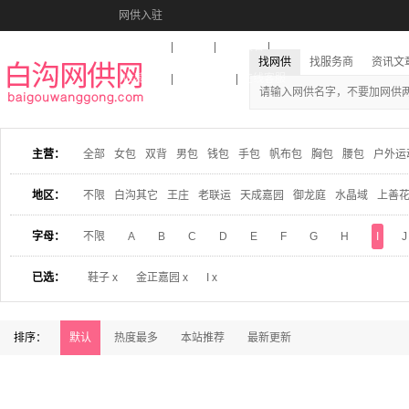
网供入驻
美图秀秀
音乐盒
活动报名
找网供
找服务商
资讯文
收藏本站
下载到桌面
在线客服
主营：
全部
女包
双背
男包
钱包
手包
帆布包
胸包
腰包
户外运
地区：
不限
白沟其它
王庄
老联运
天成嘉园
御龙庭
水晶域
上善
字母：
不限
A
B
C
D
E
F
G
H
I
J
已选：
鞋子 x
金正嘉园 x
I x
排序：
默认
热度最多
本站推荐
最新更新