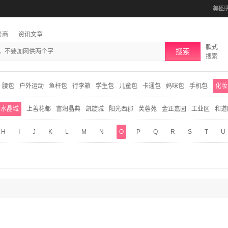
美图
务商
资讯文章
款式
搜索
搜索
腰包
户外运动
鱼杆包
行李箱
学生包
儿童包
卡通包
妈咪包
手机包
化妆
水晶域
上善花都
富润晶典
凯旋城
阳光西郡
芙蓉苑
金正嘉园
工业区
和道
H
I
J
K
L
M
N
O
P
Q
R
S
T
U