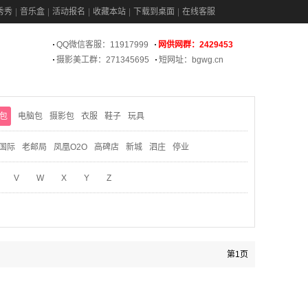
秀秀
音乐盒
活动报名
收藏本站
下载到桌面
在线客服
QQ微信客服：11917999
网供网群：2429453
摄影美工群：271345695
短网址：bgwg.cn
包
电脑包
摄影包
衣服
鞋子
玩具
国际
老邮局
凤凰O2O
高碑店
新城
泗庄
停业
V
W
X
Y
Z
第1页