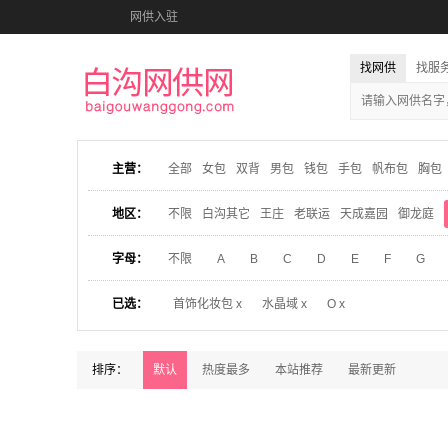
网供入驻
找网供
找服
主营：
全部
女包
双背
男包
钱包
手包
帆布包
胸包
地区：
不限
白沟其它
王庄
老联运
天成嘉园
御龙庭
字母：
不限
A
B
C
D
E
F
G
已选：
首饰化妆包 x
水晶域 x
O x
排序：
默认
热度最多
本站推荐
最新更新