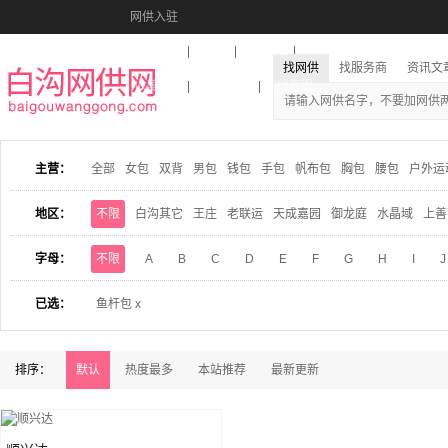
网供入驻
美图秀秀
音乐盒
活动报名
找网供
找服务商
资讯文
收藏本站
下载到桌面
在线客服
主营：
全部
女包
双背
男包
钱包
手包
帆布包
胸包
腰包
户外运
地区：
不限
白沟其它
王庄
老联运
天成嘉园
御龙庭
水晶域
上善
字母：
不限
A
B
C
D
E
F
G
H
I
J
已选：
鱼杆包 x
排序：
默认
热度最多
本站推荐
最新更新