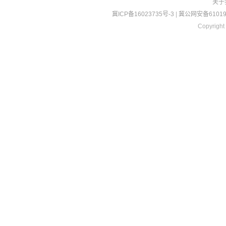
关于
冀ICP备16023735号-3
|
冀公网安备610190
Copyright