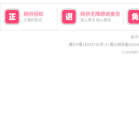
网供授权
网供无障碍退换货
正爆的款式
放心拿货 贴心服务
关于
冀ICP备16023735号-3
|
冀公网安备610190
Copyright