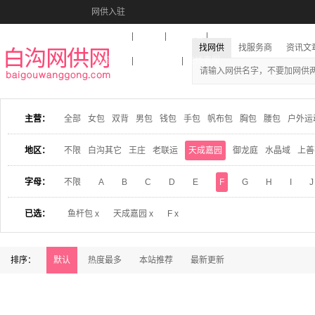
网供入驻
美图秀秀
音乐盒
活动报名
找网供
找服务商
资讯文
收藏本站
下载到桌面
在线客服
主营：
全部
女包
双背
男包
钱包
手包
帆布包
胸包
腰包
户外运
地区：
不限
白沟其它
王庄
老联运
天成嘉园
御龙庭
水晶域
上善
字母：
不限
A
B
C
D
E
F
G
H
I
J
已选：
鱼杆包 x
天成嘉园 x
F x
排序：
默认
热度最多
本站推荐
最新更新