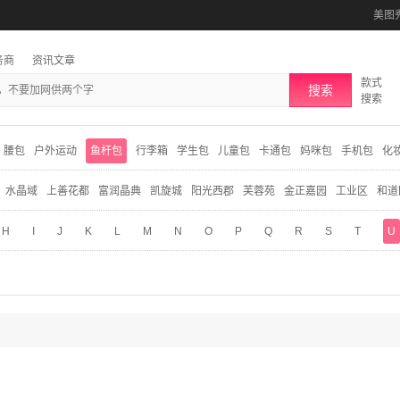
美图
务商
资讯文章
款式
搜索
搜索
腰包
户外运动
鱼杆包
行李箱
学生包
儿童包
卡通包
妈咪包
手机包
化
水晶域
上善花都
富润晶典
凯旋城
阳光西郡
芙蓉苑
金正嘉园
工业区
和道
H
I
J
K
L
M
N
O
P
Q
R
S
T
U