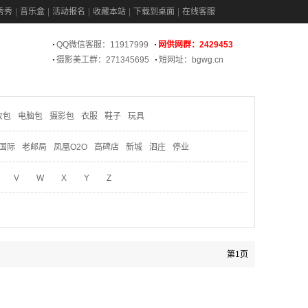
秀秀
音乐盒
活动报名
收藏本站
下载到桌面
在线客服
QQ微信客服：11917999
网供网群：2429453
摄影美工群：271345695
短网址：bgwg.cn
妆包
电脑包
摄影包
衣服
鞋子
玩具
国际
老邮局
凤凰O2O
高碑店
新城
泗庄
停业
V
W
X
Y
Z
第1页