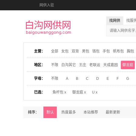
网供入驻
找网供
找服
主营：
全部
女包
双背
男包
钱包
手包
帆布包
胸包
地区：
不限
白沟其它
王庄
老联运
天成嘉园
御龙庭
字母：
不限
A
B
C
D
E
F
G
已选：
鱼杆包 x
御龙庭 x
U x
排序：
默认
热度最多
本站推荐
最新更新