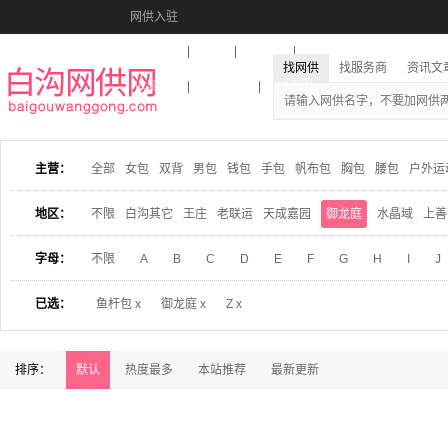
网供入驻
美图秀秀
音乐盒
活动报名
找网供
找服务商
资讯文
收藏本站
下载到桌面
在线客服
主营：
全部
女包
双背
男包
钱包
手包
帆布包
胸包
腰包
户外运
地区：
不限
白沟其它
王庄
老联运
天成嘉园
御龙庭
水晶域
上善
字母：
不限
A
B
C
D
E
F
G
H
I
J
已选：
鱼杆包 x
御龙庭 x
Z x
排序：
默认
热度最多
本站推荐
最新更新