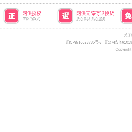
网供授权
网供无障碍退换货
正爆的款式
放心拿货 贴心服务
关于
冀ICP备16023735号-3
|
冀公网安备610190
Copyright