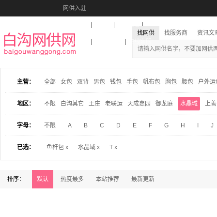
网供入驻
美图秀秀
音乐盒
活动报名
找网供
找服务商
资讯文
收藏本站
下载到桌面
在线客服
主营：
全部
女包
双背
男包
钱包
手包
帆布包
胸包
腰包
户外运
地区：
不限
白沟其它
王庄
老联运
天成嘉园
御龙庭
水晶域
上善
字母：
不限
A
B
C
D
E
F
G
H
I
J
已选：
鱼杆包 x
水晶域 x
T x
排序：
默认
热度最多
本站推荐
最新更新