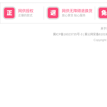
网供授权
网供无障碍退换货
正爆的款式
放心拿货 贴心服务
关于
冀ICP备16023735号-3
|
冀公网安备610190
Copyright