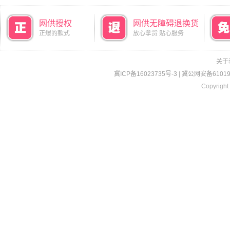
网供授权
网供无障碍退换货
正爆的款式
放心拿货 贴心服务
关于
冀ICP备16023735号-3
|
冀公网安备610190
Copyright