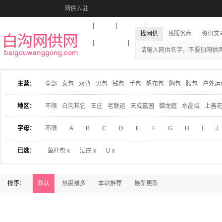
网供入驻
美图秀秀
音乐盒
活动报名
找网供
找服务商
资讯文
收藏本站
下载到桌面
在线客服
主营：
全部
女包
双背
男包
钱包
手包
帆布包
胸包
腰包
户外运
地区：
不限
白沟其它
王庄
老联运
天成嘉园
御龙庭
水晶域
上善
字母：
不限
A
B
C
D
E
F
G
H
I
J
已选：
鱼杆包 x
泗庄 x
U x
排序：
默认
热度最多
本站推荐
最新更新