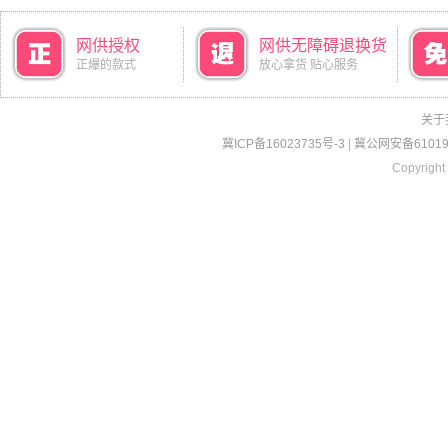
网供授权
网供无障碍退换货
正爆的款式
放心拿货 贴心服务
关于
冀ICP备16023735号-3
|
冀公网安备610190
Copyright