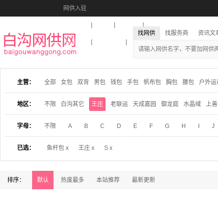
网供入驻
美图秀秀
音乐盒
活动报名
找网供
找服务商
资讯文
收藏本站
下载到桌面
在线客服
主营：
全部
女包
双背
男包
钱包
手包
帆布包
胸包
腰包
户外运
地区：
不限
白沟其它
王庄
老联运
天成嘉园
御龙庭
水晶域
上善
字母：
不限
A
B
C
D
E
F
G
H
I
J
已选：
鱼杆包 x
王庄 x
S x
排序：
默认
热度最多
本站推荐
最新更新